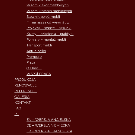
Wzornik skór meblowych
Wzornik tkanin meblowych
Słownik pojęć mebli
Firma nasza od wewnątrz
Projekty – szkice – rysunki
Kursy – szkolenia – praktyki
Pomiary – montaż mebli
Transport mebli
Aktualności
Promocje
Praca
O FIRMIE
WSPÓŁPRACA
PRODUKCJA
RENOWACJE
REFERENCJE
GALERIA
KONTAKT
FAQ
PL
EN – WERSJA ANGIELSKA
DE – WERSJA NIEMIECKA
FR – WERSJA FRANCUSKA