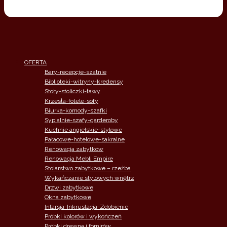
OFERTA
Bary-recepcje-szatnie
Biblioteki-witryny-kredensy
Stoły-stoliczki-ławy
Krzesła-fotele-sofy
Biurka-komody-szafki
Sypialnie-szafy-garderoby
Kuchnie angielskie-stylowe
Pałacowe-hotelowe-sakralne
Renowacja zabytków
Renowacja Mebli Empire
Stolarstwo zabytkowe – rzeżba
Wykańczanie stylowych wnętrz
Drzwi zabytkowe
Okna zabytkowe
Intarsja-Inkrustacja-Zdobienie
Próbki kolorów i wykończeń
Próbki drewna i fornirów