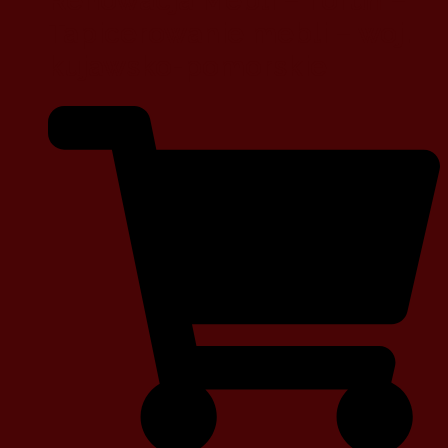
Renowacja Mebli – Toruń –
Tapicerowanie mebli – woj.
kujawsko-pomorskie