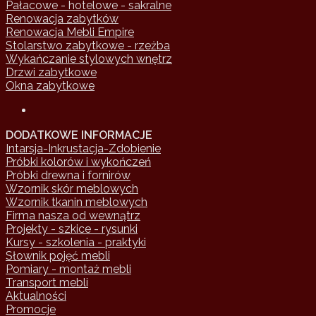
Pałacowe - hotelowe - sakralne
Renowacja zabytków
Renowacja Mebli Empire
Stolarstwo zabytkowe - rzeżba
Wykańczanie stylowych wnętrz
Drzwi zabytkowe
Okna zabytkowe
DODATKOWE INFORMACJE
Intarsja-Inkrustacja-Zdobienie
Próbki kolorów i wykończeń
Próbki drewna i fornirów
Wzornik skór meblowych
Wzornik tkanin meblowych
Firma nasza od wewnątrz
Projekty - szkice - rysunki
Kursy - szkolenia - praktyki
Słownik pojęć mebli
Pomiary - montaż mebli
Transport mebli
Aktualności
Promocje