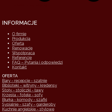
Dowiedz się więcej
INFORMACJE
O firmie
Produkcja
Oferta
Renowacje
Współpraca
Referencje
FAQ – Pytania i odpowiedzi
Kontakt
OFERTA
Bary - recepcje - szatnie
Biblioteki – witryny - kredensy
Stoły - stoliczki - ławy
Krzesła - fotele - sofy
Biurka - komody - szafki
Sypialnie - szafy - garderoby
Kuchnie angielskie - stylowe