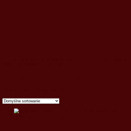
Strona główna
/
Renowacja mebli POLSKA
/ Renowacja
mebli - Kujawsko-pomorskie
Renowacja mebli - Kujawsko-pomorskie
Wyświetlanie jednego wyniku