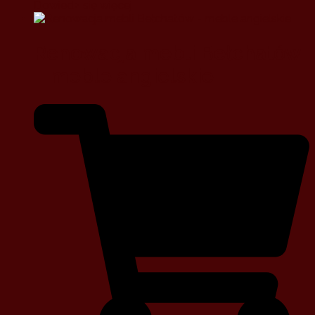
Dowiedz się więcej
Renowacja mebli Bełchatów
– meble angielskie