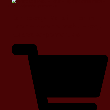
Renowacja Mebli – Toruń –
Tapicerowanie mebli – woj.
kujawsko-pomorskie