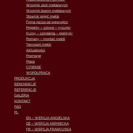
Wzornik skór meblowych
Wzornik tkanin meblowych
Słownik pojęć mebli
Firma nasza od wewnątrz
Projekty – szkice – rysunki
Kursy – szkolenia – praktyki
Pomiary – montaż mebli
Transport mebli
Aktualności
Promocje
Praca
O FIRMIE
WSPÓŁPRACA
PRODUKCJA
RENOWACJE
REFERENCJE
GALERIA
KONTAKT
FAQ
PL
EN – WERSJA ANGIELSKA
DE – WERSJA NIEMIECKA
FR – WERSJA FRANCUSKA