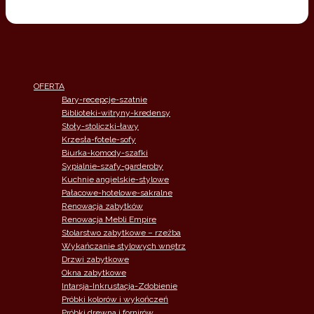
OFERTA
Bary-recepcje-szatnie
Biblioteki-witryny-kredensy
Stoły-stoliczki-ławy
Krzesła-fotele-sofy
Biurka-komody-szafki
Sypialnie-szafy-garderoby
Kuchnie angielskie-stylowe
Pałacowe-hotelowe-sakralne
Renowacja zabytków
Renowacja Mebli Empire
Stolarstwo zabytkowe – rzeżba
Wykańczanie stylowych wnętrz
Drzwi zabytkowe
Okna zabytkowe
Intarsja-Inkrustacja-Zdobienie
Próbki kolorów i wykończeń
Próbki drewna i fornirów