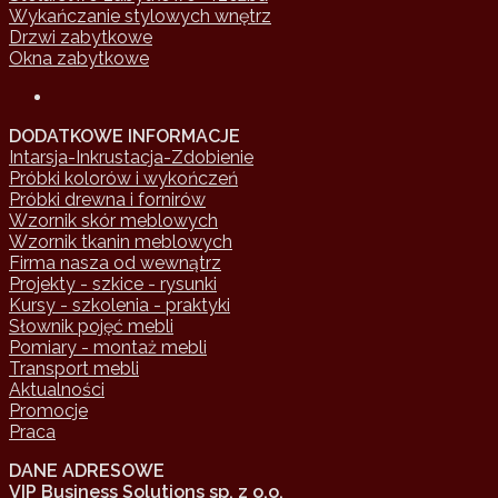
Wykańczanie stylowych wnętrz
Drzwi zabytkowe
Okna zabytkowe
DODATKOWE INFORMACJE
Intarsja-Inkrustacja-Zdobienie
Próbki kolorów i wykończeń
Próbki drewna i fornirów
Wzornik skór meblowych
Wzornik tkanin meblowych
Firma nasza od wewnątrz
Projekty - szkice - rysunki
Kursy - szkolenia - praktyki
Słownik pojęć mebli
Pomiary - montaż mebli
Transport mebli
Aktualności
Promocje
Praca
DANE ADRESOWE
VIP Business Solutions sp. z o.o.