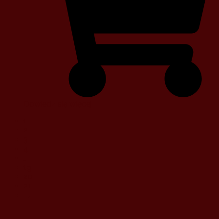
Dowiedz się więcej
1
2
3
4
…
19
20
21
→