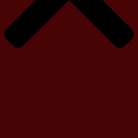
Telefon
WhatsApp
Telegram
Ta strona wykorzystuje pliki cookie. Używamy informacji
zapisanych za pomocą plików cookies w celu
zapewnienia maksymalnej wygody w korzystaniu z
naszego serwisu. Mogą też korzystać z nich