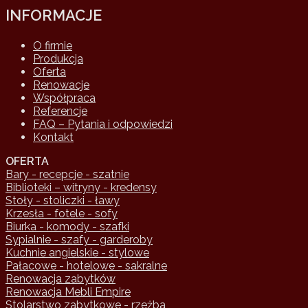
INFORMACJE
O firmie
Produkcja
Oferta
Renowacje
Współpraca
Referencje
FAQ – Pytania i odpowiedzi
Kontakt
OFERTA
Bary - recepcje - szatnie
Biblioteki – witryny - kredensy
Stoły - stoliczki - ławy
Krzesła - fotele - sofy
Biurka - komody - szafki
Sypialnie - szafy - garderoby
Kuchnie angielskie - stylowe
Pałacowe - hotelowe - sakralne
Renowacja zabytków
Renowacja Mebli Empire
Stolarstwo zabytkowe - rzeżba