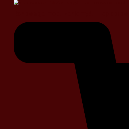
Renowacja mebli Zaniemyśl – Tapicerow