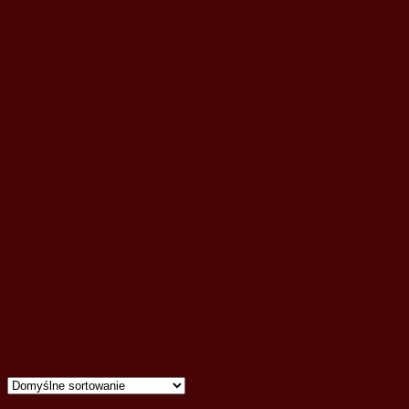
Strona główna
/ Produkty oznaczone “renowacja starych m
renowacja starych mebli Zaniemyśl
Wyświetlanie jednego wyniku