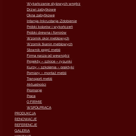
Wykańczanie stylowych wnętrz
Drzwi zabytkowe
Okna zabytkowe
Intarsja-Inkrustacja-Zdobienie
Próbki kolorów i wykończeń
Próbki drewna i fornirów
Wzornik skór meblowych
Wzornik tkanin meblowych
Słownik pojęć mebli
Firma nasza od wewnątrz
Projekty – szkice – rysunki
Kursy – szkolenia – praktyki
Pomiary – montaż mebli
Transport mebli
Aktualności
Promocje
Praca
O FIRMIE
WSPÓŁPRACA
PRODUKCJA
RENOWACJE
REFERENCJE
GALERIA