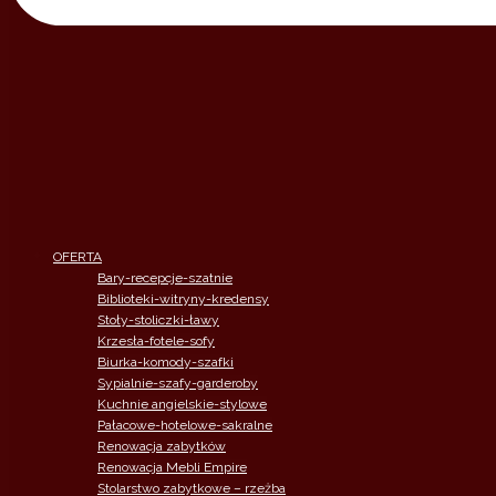
OFERTA
Bary-recepcje-szatnie
Biblioteki-witryny-kredensy
Stoły-stoliczki-ławy
Krzesła-fotele-sofy
Biurka-komody-szafki
Sypialnie-szafy-garderoby
Kuchnie angielskie-stylowe
Pałacowe-hotelowe-sakralne
Renowacja zabytków
Renowacja Mebli Empire
Stolarstwo zabytkowe – rzeżba