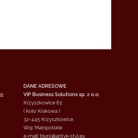
DANE ADRESOWE
ie
VIP Business Solutions sp. z o.o.
Krzyszkowice 62
( koło Krakowa )
32-445 Krzyszkowice,
Woj: Małopolskie
e-mail: biuro@antyk-styl.eu