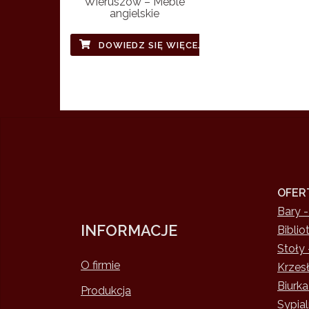
Wieruszów – Meble
angielskie
DOWIEDZ SIĘ WIĘCEJ
OFER
Bary -
INFORMACJE
Biblio
Stoły 
O firmie
Krzesł
Biurka
Produkcja
Sypial