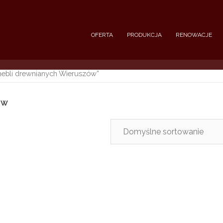
OFERTA
PRODUKCJA
RENOWACJE
ebli drewnianych Wieruszów”
ów