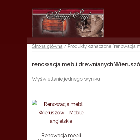
Skip
to
content
Strona główna
/ Produkty oznaczone “renowacja m
renowacja mebli drewnianych Wierusz
Wyświetlanie jednego wyniku
Renowacja mebli