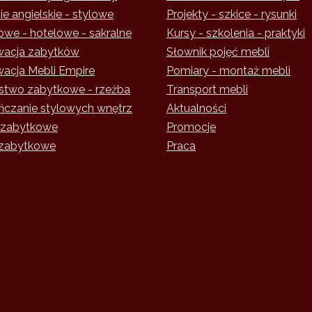
e angielskie - stylowe
Projekty - szkice - rysunki
owe - hotelowe - sakralne
Kursy - szkolenia - praktyki
acja zabytków
Słownik pojęć mebli
acja Mebli Empire
Pomiary - montaż mebli
rstwo zabytkowe - rzeżba
Transport mebli
czanie stylowych wnętrz
Aktualności
 zabytkowe
Promocje
zabytkowe
Praca