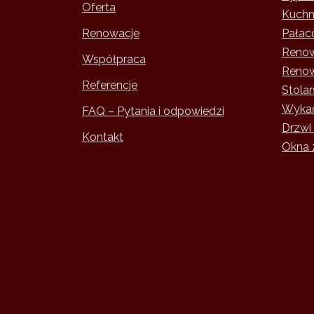
Oferta
Kuchni
Renowacje
Pałac
Renow
Współpraca
Renow
Referencje
Stola
Wykań
FAQ – Pytania i odpowiedzi
Drzwi
Kontakt
Okna 