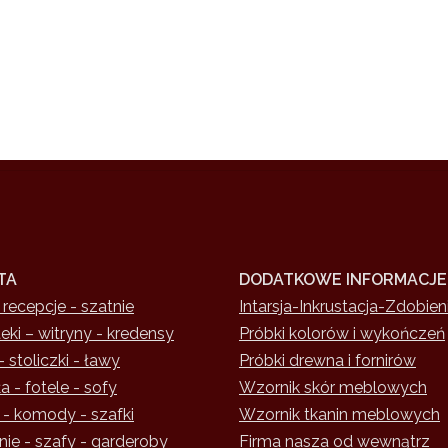
TA
DODATKOWE INFORMACJE
 recepcje - szatnie
Intarsja-Inkrustacja-Zdobien
teki – witryny - kredensy
Próbki kolorów i wykończeń
- stoliczki - ławy
Próbki drewna i fornirów
a - fotele - sofy
Wzornik skór meblowych
 - komody - szafki
Wzornik tkanin meblowych
nie - szafy - garderoby
Firma nasza od wewnątrz