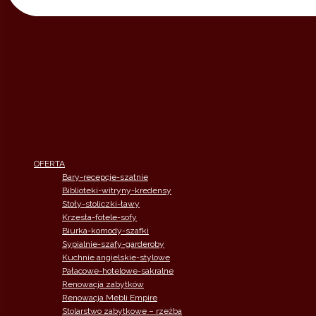
OFERTA
Bary-recepcje-szatnie
Biblioteki-witryny-kredensy
Stoły-stoliczki-ławy
Krzesła-fotele-sofy
Biurka-komody-szafki
Sypialnie-szafy-garderoby
Kuchnie angielskie-stylowe
Pałacowe-hotelowe-sakralne
Renowacja zabytków
Renowacja Mebli Empire
Stolarstwo zabytkowe – rzeżba