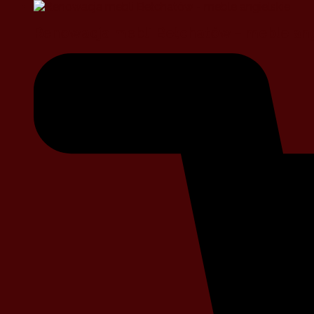
Renowacja mebli Bełchatów – meble ang