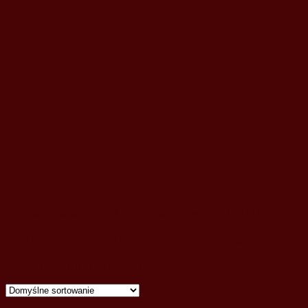
Strona główna
/ Produkty oznaczone “produkcja kuchni ang
produkcja kuchni angielskich Bełchatów
Wyświetlanie jednego wyniku