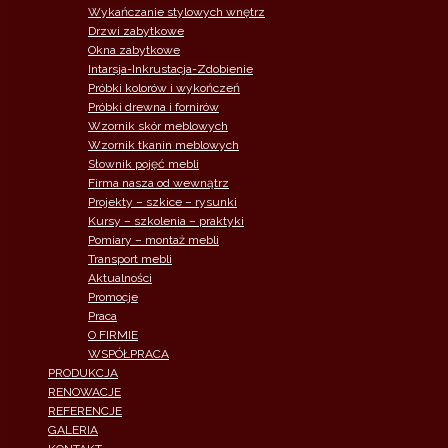
Wykańczanie stylowych wnętrz
Drzwi zabytkowe
Okna zabytkowe
Intarsja-Inkrustacja-Zdobienie
Próbki kolorów i wykończeń
Próbki drewna i fornirów
Wzornik skór meblowych
Wzornik tkanin meblowych
Słownik pojęć mebli
Firma nasza od wewnątrz
Projekty – szkice – rysunki
Kursy – szkolenia – praktyki
Pomiary – montaż mebli
Transport mebli
Aktualności
Promocje
Praca
O FIRMIE
WSPÓŁPRACA
PRODUKCJA
RENOWACJE
REFERENCJE
GALERIA