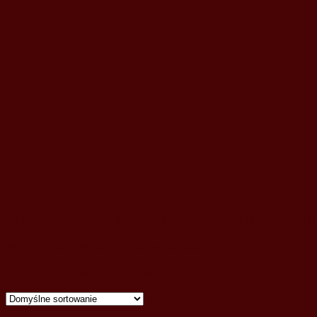
Strona główna
/ Produkty oznaczone “meble na zmówienie
meble na zmówienie Szydłowiec
Wyświetlanie jednego wyniku