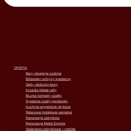
OFERTA
Bary-recepcje-szatnie
Biblioteki-witryny-kredensy
Stoły-stoliczki-ławy
Krzesła-fotele-sofy
Biurka-komody-szafki
Sypialnie-szafy-garderoby
Kuchnie angielskie-stylowe
Pałacowe-hotelowe-sakralne
Renowacja zabytków
Renowacja Mebli Empire
Stolarstwo zabytkowe – rzeżba