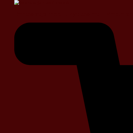
Renowacja mebli Szydłowiec – Meble an