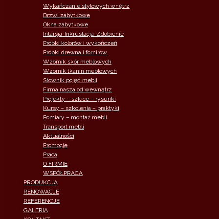
Wykańczanie stylowych wnętrz
Drzwi zabytkowe
Okna zabytkowe
Intarsja-Inkrustacja-Zdobienie
Próbki kolorów i wykończeń
Próbki drewna i fornirów
Wzornik skór meblowych
Wzornik tkanin meblowych
Słownik pojęć mebli
Firma nasza od wewnątrz
Projekty – szkice – rysunki
Kursy – szkolenia – praktyki
Pomiary – montaż mebli
Transport mebli
Aktualności
Promocje
Praca
O FIRMIE
WSPÓŁPRACA
PRODUKCJA
RENOWACJE
REFERENCJE
GALERIA