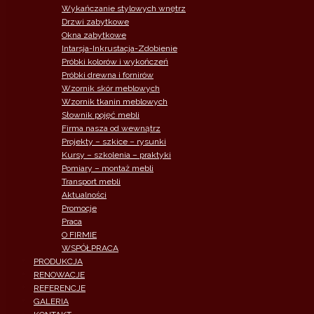
Wykańczanie stylowych wnętrz
Drzwi zabytkowe
Okna zabytkowe
Intarsja-Inkrustacja-Zdobienie
Próbki kolorów i wykończeń
Próbki drewna i fornirów
Wzornik skór meblowych
Wzornik tkanin meblowych
Słownik pojęć mebli
Firma nasza od wewnątrz
Projekty – szkice – rysunki
Kursy – szkolenia – praktyki
Pomiary – montaż mebli
Transport mebli
Aktualności
Promocje
Praca
O FIRMIE
WSPÓŁPRACA
PRODUKCJA
RENOWACJE
REFERENCJE
GALERIA