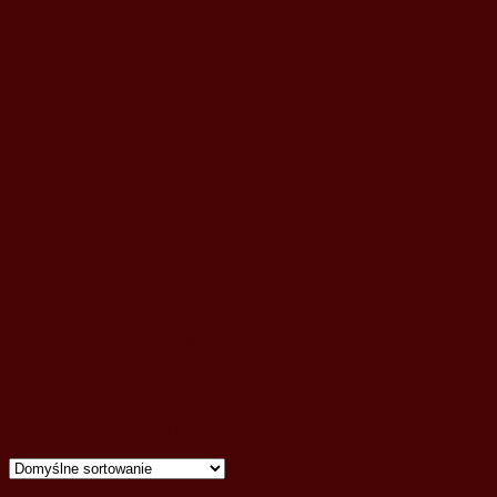
Strona główna
/ Produkty oznaczone “stolarz Wieruszów”
stolarz Wieruszów
Wyświetlanie jednego wyniku