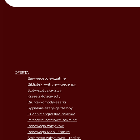
OFERTA
Bary-recepcje-szatnie
Biblioteki-witryny-kredensy
Stoły-stoliczki-ławy
Krzesła-fotele-sofy
Biurka-komody-szafki
Sypialnie-szafy-garderoby
Kuchnie angielskie-stylowe
Pałacowe-hotelowe-sakralne
Renowacja zabytków
Renowacja Mebli Empire
Stolarstwo zabytkowe – rzeżba