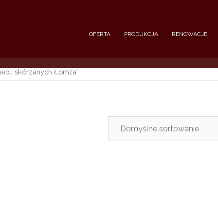
OFERTA
PRODUKCJA
RENOWACJE
ebli skórzanych Łomża”