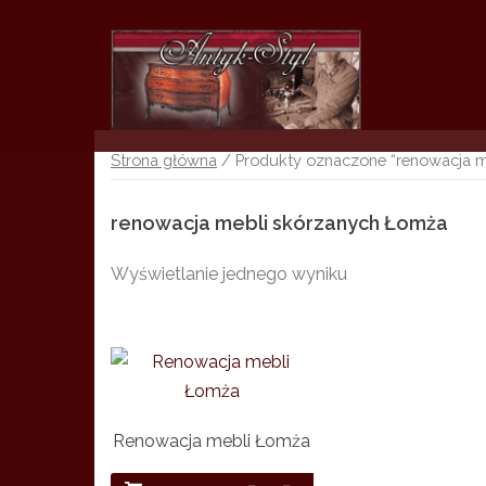
Skip
to
content
Strona główna
/ Produkty oznaczone “renowacja m
renowacja mebli skórzanych Łomża
Wyświetlanie jednego wyniku
Renowacja mebli Łomża