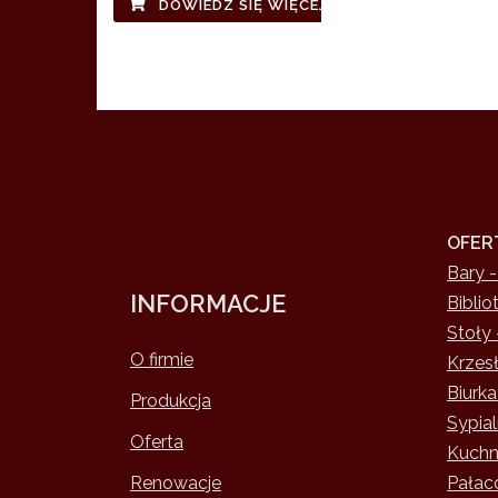
DOWIEDZ SIĘ WIĘCEJ
OFER
Bary -
INFORMACJE
Biblio
Stoły 
O firmie
Krzesł
Biurka
Produkcja
Sypial
Oferta
Kuchni
Renowacje
Pałac