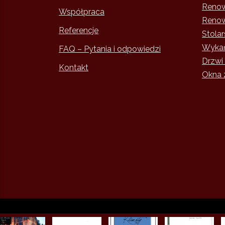
Renow
Współpraca
Renow
Referencje
Stola
Wykań
FAQ – Pytania i odpowiedzi
Drzwi
Kontakt
Okna 