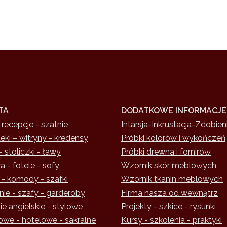
TA
DODATKOWE INFORMACJE
 recepcje - szatnie
Intarsja-Inkrustacja-Zdobien
teki – witryny - kredensy
Próbki kolorów i wykończeń
- stoliczki - ławy
Próbki drewna i fornirów
a - fotele - sofy
Wzornik skór meblowych
 - komody - szafki
Wzornik tkanin meblowych
nie - szafy - garderoby
Firma nasza od wewnątrz
e angielskie - stylowe
Projekty - szkice - rysunki
owe - hotelowe - sakralne
Kursy - szkolenia - praktyki