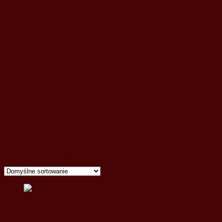
Strona główna
/ Produkty oznaczone “renowacja mebli
antycznych Olkusz”
renowacja mebli antycznych Olkusz
Wyświetlanie jednego wyniku
Renowacja mebli Olkusz –