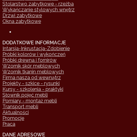
Stolarstwo zabytkowe - rzeżba
Wykańczanie stylowych wnętrz
Drzwi zabytkowe
Okna zabytkowe
DODATKOWE INFORMACJE
Intarsja-Inkrustacja-Zdobienie
Próbki kolorów i wykończeń
Próbki drewna i fornirów
Wzornik skór meblowych
Wzornik tkanin meblowych
Firma nasza od wewnątrz
Projekty - szkice - rysunki
Kursy - szkolenia - praktyki
Słownik pojęć mebli
Pomiary - montaż mebli
Transport mebli
Aktualności
Promocje
Praca
DANE ADRESOWE