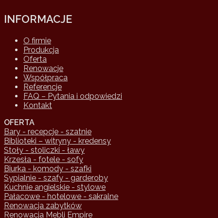
INFORMACJE
O firmie
Produkcja
Oferta
Renowacje
Współpraca
Referencje
FAQ – Pytania i odpowiedzi
Kontakt
OFERTA
Bary - recepcje - szatnie
Biblioteki – witryny - kredensy
Stoły - stoliczki - ławy
Krzesła - fotele - sofy
Biurka - komody - szafki
Sypialnie - szafy - garderoby
Kuchnie angielskie - stylowe
Pałacowe - hotelowe - sakralne
Renowacja zabytków
Renowacja Mebli Empire