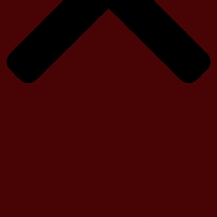
Telefon
WhatsApp
Telegram
Ta strona wykorzystuje pliki cookie. Używamy informacji
zapisanych za pomocą plików cookies w celu
zapewnienia maksymalnej wygody w korzystaniu z