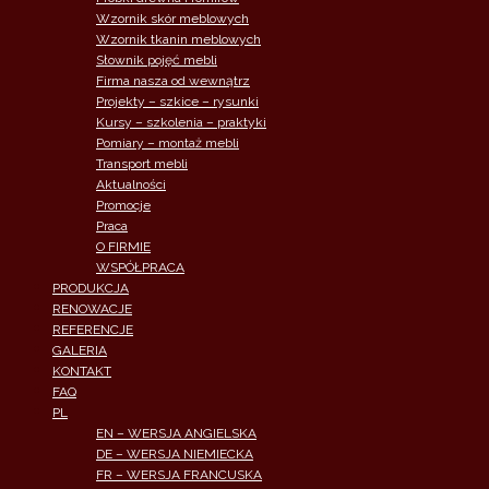
Wzornik skór meblowych
Wzornik tkanin meblowych
Słownik pojęć mebli
Firma nasza od wewnątrz
Projekty – szkice – rysunki
Kursy – szkolenia – praktyki
Pomiary – montaż mebli
Transport mebli
Aktualności
Promocje
Praca
O FIRMIE
WSPÓŁPRACA
PRODUKCJA
RENOWACJE
REFERENCJE
GALERIA
KONTAKT
FAQ
PL
EN – WERSJA ANGIELSKA
DE – WERSJA NIEMIECKA
FR – WERSJA FRANCUSKA