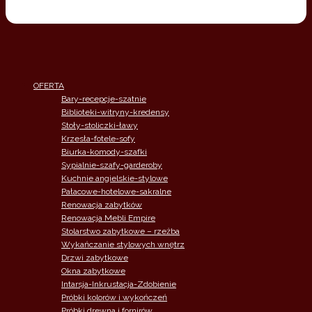
OFERTA
Bary-recepcje-szatnie
Biblioteki-witryny-kredensy
Stoły-stoliczki-ławy
Krzesła-fotele-sofy
Biurka-komody-szafki
Sypialnie-szafy-garderoby
Kuchnie angielskie-stylowe
Pałacowe-hotelowe-sakralne
Renowacja zabytków
Renowacja Mebli Empire
Stolarstwo zabytkowe – rzeżba
Wykańczanie stylowych wnętrz
Drzwi zabytkowe
Okna zabytkowe
Intarsja-Inkrustacja-Zdobienie
Próbki kolorów i wykończeń
Próbki drewna i fornirów