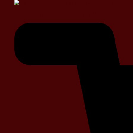
Renowacja mebli Zaniemyśl – Tapicerow