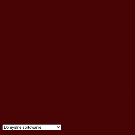
Strona główna
/ Produkty oznaczone “renowacja antyków 
renowacja antyków Zaniemyśl
Wyświetlanie jednego wyniku