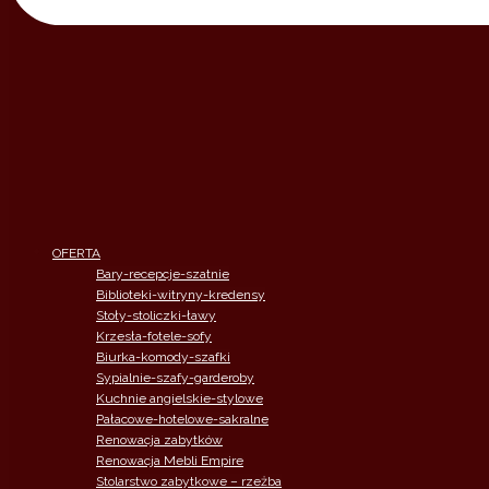
OFERTA
Bary-recepcje-szatnie
Biblioteki-witryny-kredensy
Stoły-stoliczki-ławy
Krzesła-fotele-sofy
Biurka-komody-szafki
Sypialnie-szafy-garderoby
Kuchnie angielskie-stylowe
Pałacowe-hotelowe-sakralne
Renowacja zabytków
Renowacja Mebli Empire
Stolarstwo zabytkowe – rzeżba