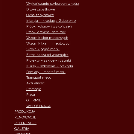
Wykańczanie stylowych wnętrz
Drzwi zabytkowe
Okna zabytkowe
Intarsja-Inkrustacja-Zdobienie
Próbki kolorów i wykończeń
Próbki drewna i fornirów
Wzornik skór meblowych
Wzornik tkanin meblowych
Słownik pojęć mebli
Firma nasza od wewnątrz
Projekty – szkice – rysunki
Kursy – szkolenia – praktyki
Pomiary – montaż mebli
Transport mebli
Aktualności
Promocje
Praca
O FIRMIE
WSPÓŁPRACA
PRODUKCJA
RENOWACJE
REFERENCJE
GALERIA