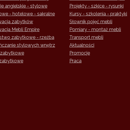
e angielskie - stylowe
Projekty - szkice - rysunki
owe - hotelowe - sakralne
Kursy - szkolenia - praktyki
acja zabytków
Słownik pojęć mebli
acja Mebli Empire
Pomiary - montaż mebli
rstwo zabytkowe - rzeżba
Transport mebli
czanie stylowych wnętrz
Aktualności
 zabytkowe
Promocje
zabytkowe
Praca