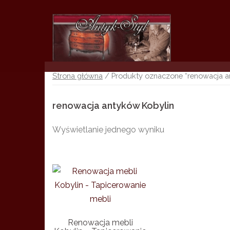
Skip
to
content
Strona główna
/ Produkty oznaczone “renowacja a
renowacja antyków Kobylin
Wyświetlanie jednego wyniku
Renowacja mebli