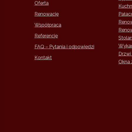
Oferta
Kuchni
Renowacje
Pałac
Renow
Współpraca
Renow
Referencje
Stola
Wykań
FAQ – Pytania i odpowiedzi
Drzwi
Kontakt
Okna 