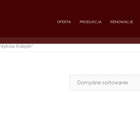
OFERTA
PRODUKCJA
RENOWACJE
ntyków Kobylin”