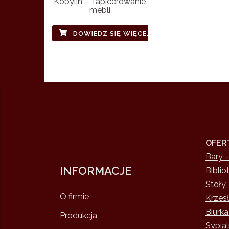
Kobylin – Tapicerowanie
mebli
DOWIEDZ SIĘ WIĘCEJ
OFER
Bary -
INFORMACJE
Biblio
Stoły 
O firmie
Krzesł
Biurka
Produkcja
Sypial