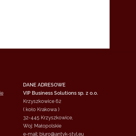
DANE ADRESOWE
ie
VIP Business Solutions sp. z o.o.
Krzyszkowice 62
( koło Krakowa )
32-445 Krzyszkowice,
Woj: Małopolskie
e-mail: biuro@antyk-styl.eu