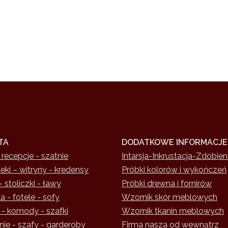
TA
DODATKOWE INFORMACJE
 recepcje - szatnie
Intarsja-Inkrustacja-Zdobien
teki – witryny - kredensy
Próbki kolorów i wykończeń
- stoliczki - ławy
Próbki drewna i fornirów
a - fotele - sofy
Wzornik skór meblowych
 - komody - szafki
Wzornik tkanin meblowych
nie - szafy - garderoby
Firma nasza od wewnątrz