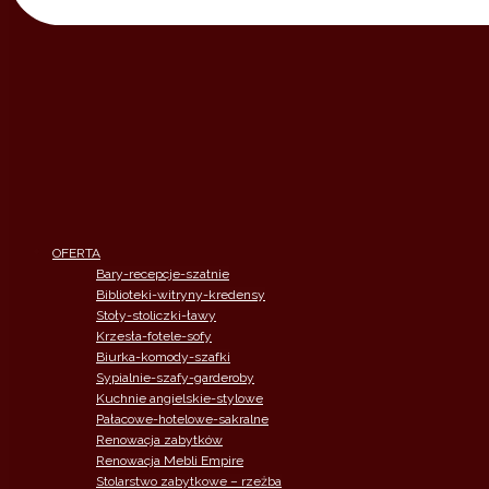
OFERTA
Bary-recepcje-szatnie
Biblioteki-witryny-kredensy
Stoły-stoliczki-ławy
Krzesła-fotele-sofy
Biurka-komody-szafki
Sypialnie-szafy-garderoby
Kuchnie angielskie-stylowe
Pałacowe-hotelowe-sakralne
Renowacja zabytków
Renowacja Mebli Empire
Stolarstwo zabytkowe – rzeżba