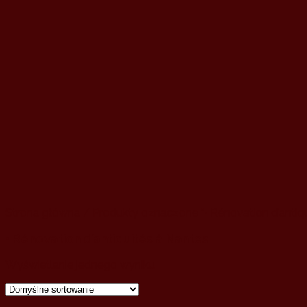
Strona główna
/ Produkty oznaczone “• Rénovation d’antiqu
• Rénovation d’antiquités à Nantes
Wyświetlanie jednego wyniku