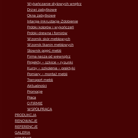
Wykańczanie stylowych wnętrz
Drzwi zabytkowe
Okna zabytkowe
Intarsja-Inkrustacja-Zdobienie
Próbki kolorów i wykończeń
Próbki drewna i fornirów
Wzornik skór meblowych
Wzornik tkanin meblowych
Słownik pojęć mebli
Firma nasza od wewnątrz
Projekty – szkice – rysunki
Kursy – szkolenia – praktyki
Pomiary – montaż mebli
Transport mebli
Aktualności
Promocje
Praca
O FIRMIE
WSPÓŁPRACA
PRODUKCJA
RENOWACJE
REFERENCJE
GALERIA