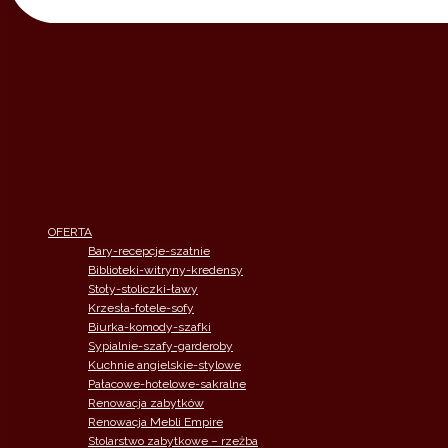
OFERTA
Bary-recepcje-szatnie
Biblioteki-witryny-kredensy
Stoły-stoliczki-ławy
Krzesła-fotele-sofy
Biurka-komody-szafki
Sypialnie-szafy-garderoby
Kuchnie angielskie-stylowe
Pałacowe-hotelowe-sakralne
Renowacja zabytków
Renowacja Mebli Empire
Stolarstwo zabytkowe – rzeżba