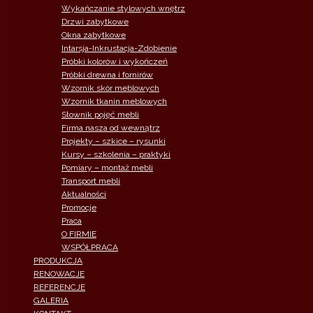
Wykańczanie stylowych wnętrz
Drzwi zabytkowe
Okna zabytkowe
Intarsja-Inkrustacja-Zdobienie
Próbki kolorów i wykończeń
Próbki drewna i fornirów
Wzornik skór meblowych
Wzornik tkanin meblowych
Słownik pojęć mebli
Firma nasza od wewnątrz
Projekty – szkice – rysunki
Kursy – szkolenia – praktyki
Pomiary – montaż mebli
Transport mebli
Aktualności
Promocje
Praca
O FIRMIE
WSPÓŁPRACA
PRODUKCJA
RENOWACJE
REFERENCJE
GALERIA