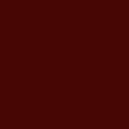
ielskich Góra Kalwaria”