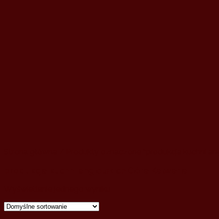
Strona główna
/ Produkty oznaczone “produkcja kuchni ang
produkcja kuchni angielskich Góra Kalwaria
Wyświetlanie jednego wyniku