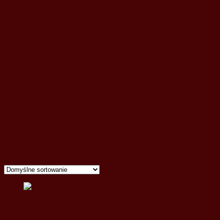
Strona główna
/ Produkty oznaczone “odnaawianie
starych mebli Wągrowiec”
odnaawianie starych mebli Wągrowiec
Wyświetlanie jednego wyniku