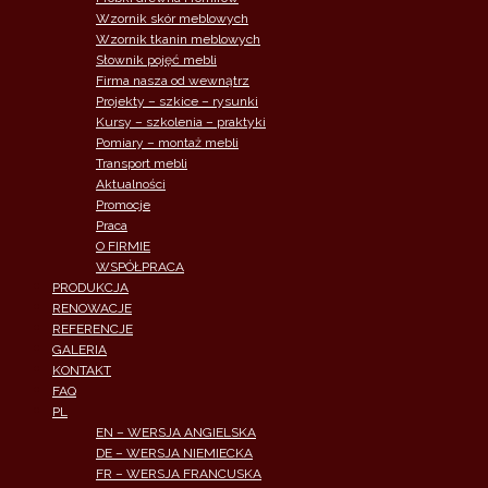
Wzornik skór meblowych
Wzornik tkanin meblowych
Słownik pojęć mebli
Firma nasza od wewnątrz
Projekty – szkice – rysunki
Kursy – szkolenia – praktyki
Pomiary – montaż mebli
Transport mebli
Aktualności
Promocje
Praca
O FIRMIE
WSPÓŁPRACA
PRODUKCJA
RENOWACJE
REFERENCJE
GALERIA
KONTAKT
FAQ
PL
EN – WERSJA ANGIELSKA
DE – WERSJA NIEMIECKA
FR – WERSJA FRANCUSKA