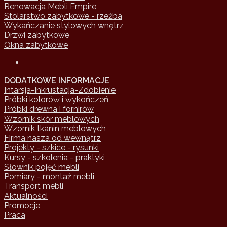
Renowacja Mebli Empire
Stolarstwo zabytkowe - rzeżba
Wykańczanie stylowych wnętrz
Drzwi zabytkowe
Okna zabytkowe
DODATKOWE INFORMACJE
Intarsja-Inkrustacja-Zdobienie
Próbki kolorów i wykończeń
Próbki drewna i fornirów
Wzornik skór meblowych
Wzornik tkanin meblowych
Firma nasza od wewnątrz
Projekty - szkice - rysunki
Kursy - szkolenia - praktyki
Słownik pojęć mebli
Pomiary - montaż mebli
Transport mebli
Aktualności
Promocje
Praca