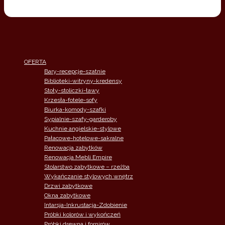
OFERTA
Bary-recepcje-szatnie
Biblioteki-witryny-kredensy
Stoły-stoliczki-ławy
Krzesła-fotele-sofy
Biurka-komody-szafki
Sypialnie-szafy-garderoby
Kuchnie angielskie-stylowe
Pałacowe-hotelowe-sakralne
Renowacja zabytków
Renowacja Mebli Empire
Stolarstwo zabytkowe – rzeżba
Wykańczanie stylowych wnętrz
Drzwi zabytkowe
Okna zabytkowe
Intarsja-Inkrustacja-Zdobienie
Próbki kolorów i wykończeń
Próbki drewna i fornirów