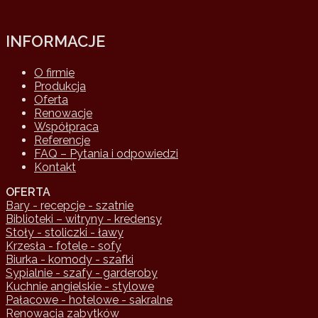
INFORMACJE
O firmie
Produkcja
Oferta
Renowacje
Współpraca
Referencje
FAQ – Pytania i odpowiedzi
Kontakt
OFERTA
Bary - recepcje - szatnie
Biblioteki – witryny - kredensy
Stoły - stoliczki - ławy
Krzesła - fotele - sofy
Biurka - komody - szafki
Sypialnie - szafy - garderoby
Kuchnie angielskie - stylowe
Pałacowe - hotelowe - sakralne
Renowacja zabytków