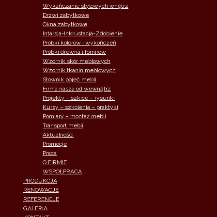
Wykańczanie stylowych wnętrz
Drzwi zabytkowe
Okna zabytkowe
Intarsja-Inkrustacja-Zdobienie
Próbki kolorów i wykończeń
Próbki drewna i fornirów
Wzornik skór meblowych
Wzornik tkanin meblowych
Słownik pojęć mebli
Firma nasza od wewnątrz
Projekty – szkice – rysunki
Kursy – szkolenia – praktyki
Pomiary – montaż mebli
Transport mebli
Aktualności
Promocje
Praca
O FIRMIE
WSPÓŁPRACA
PRODUKCJA
RENOWACJE
REFERENCJE
GALERIA