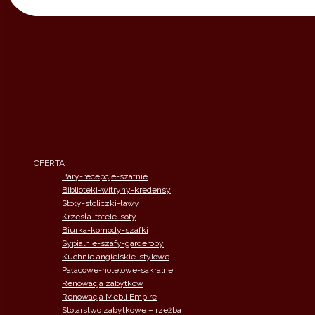
OFERTA
Bary-recepcje-szatnie
Biblioteki-witryny-kredensy
Stoły-stoliczki-ławy
Krzesła-fotele-sofy
Biurka-komody-szafki
Sypialnie-szafy-garderoby
Kuchnie angielskie-stylowe
Pałacowe-hotelowe-sakralne
Renowacja zabytków
Renowacja Mebli Empire
Stolarstwo zabytkowe – rzeżba