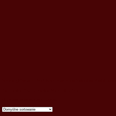
Strona główna
/ Produkty oznaczone “naprawa mebli Raw
naprawa mebli Rawa Mazowiecka
Wyświetlanie jednego wyniku