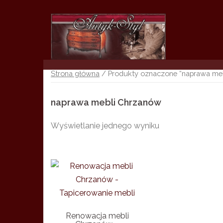
Skip
to
content
Strona główna
/ Produkty oznaczone “naprawa me
naprawa mebli Chrzanów
Wyświetlanie jednego wyniku
Renowacja mebli