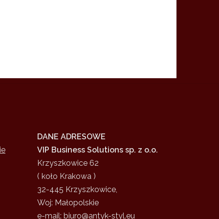
DANE ADRESOWE
ie
VIP Business Solutions sp. z o.o.
Krzyszkowice 62
( koło Krakowa )
32-445 Krzyszkowice,
Woj: Małopolskie
e-mail: biuro@antyk-styl.eu