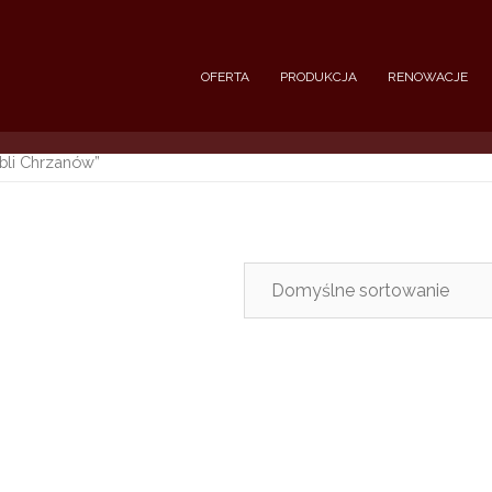
OFERTA
PRODUKCJA
RENOWACJE
bli Chrzanów”