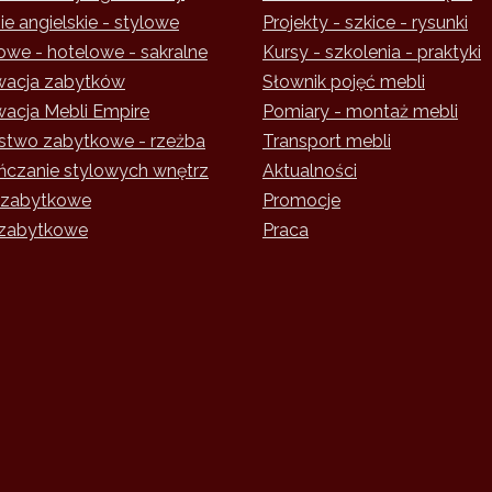
e angielskie - stylowe
Projekty - szkice - rysunki
owe - hotelowe - sakralne
Kursy - szkolenia - praktyki
acja zabytków
Słownik pojęć mebli
acja Mebli Empire
Pomiary - montaż mebli
rstwo zabytkowe - rzeżba
Transport mebli
czanie stylowych wnętrz
Aktualności
 zabytkowe
Promocje
zabytkowe
Praca