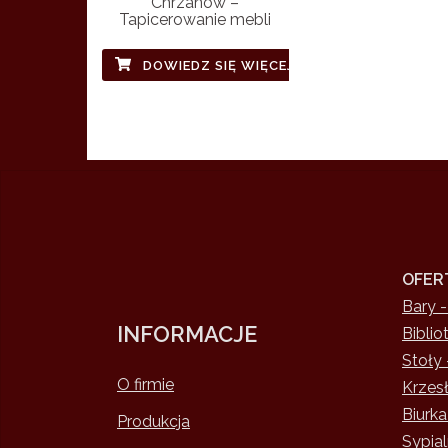
Chrzanów –
Tapicerowanie mebli
DOWIEDZ SIĘ WIĘCEJ
OFER
Bary -
INFORMACJE
Biblio
Stoły 
O firmie
Krzesł
Biurka
Produkcja
Sypial