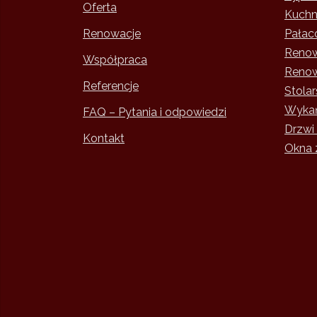
Oferta
Kuchni
Renowacje
Pałac
Renow
Współpraca
Renow
Referencje
Stola
Wykań
FAQ – Pytania i odpowiedzi
Drzwi
Kontakt
Okna 