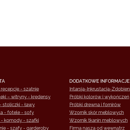
TA
DODATKOWE INFORMACJE
 recepcje - szatnie
Intarsja-Inkrustacja-Zdobien
teki – witryny - kredensy
Próbki kolorów i wykończeń
- stoliczki - ławy
Próbki drewna i fornirów
a - fotele - sofy
Wzornik skór meblowych
 - komody - szafki
Wzornik tkanin meblowych
nie - szafy - garderoby
Firma nasza od wewnątrz