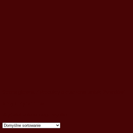
Strona główna
/ Produkty oznaczone “antyki Żyrardów”
antyki Żyrardów
Wyświetlanie jednego wyniku