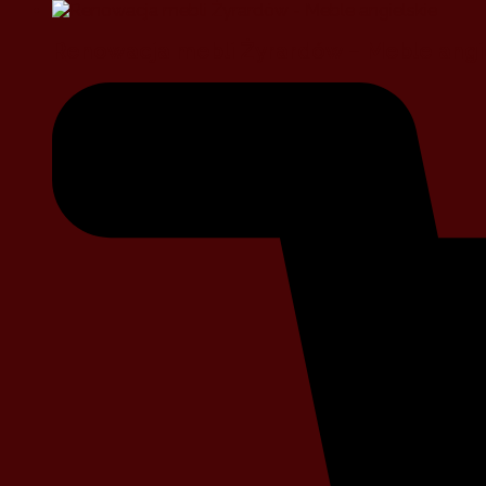
Renowacja mebli Żyrardów – Meble angi