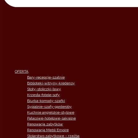
OFERTA
Bary-recepcje-szatnie
Biblioteki-witryny-kredensy
Stoły-stoliczki-ławy
Krzesła-fotele-sofy
Biurka-komody-szafki
Sypialnie-szafy-garderoby
Kuchnie angielskie-stylowe
Pałacowe-hotelowe-sakralne
Renowacja zabytków
Renowacja Mebli Empire
Stolarstwo zabytkowe – rzeżba