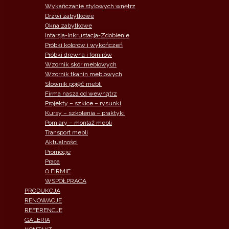
Wykańczanie stylowych wnętrz
Drzwi zabytkowe
Okna zabytkowe
Intarsja-Inkrustacja-Zdobienie
Próbki kolorów i wykończeń
Próbki drewna i fornirów
Wzornik skór meblowych
Wzornik tkanin meblowych
Słownik pojęć mebli
Firma nasza od wewnątrz
Projekty – szkice – rysunki
Kursy – szkolenia – praktyki
Pomiary – montaż mebli
Transport mebli
Aktualności
Promocje
Praca
O FIRMIE
WSPÓŁPRACA
PRODUKCJA
RENOWACJE
REFERENCJE
GALERIA